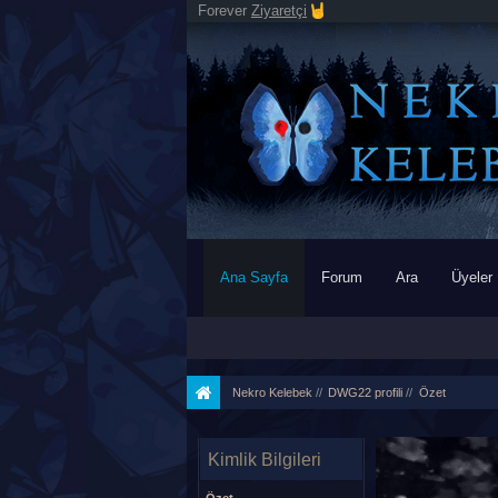
Forever
Ziyaretçi
Ana Sayfa
Forum
Ara
Üyeler
Nekro Kelebek
//
DWG22 profili
//
Özet
Kimlik Bilgileri
Özet