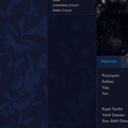
İstatistikleri Göster
İletileri Göster
Hakkında
S
Pozisyon:
İletiler:
Yaş:
Yer:
Kayıt Tarihi:
Yerel Zaman:
Son Aktif Olm