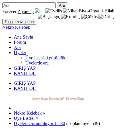
Forever
Ziyaretçi
Toggle navigation
Nekro Kelebek
Ana Sayfa
Forum
Ara
Üyeler
Üye listesini görüntüle
Üyelerde ara
GİRİŞ YAP
KAYIT OL
GİRİŞ YAP
KAYIT OL
Bizler İnkâr Edilemeyiz!
-Forever Ekibi
Nekro Kelebek
//
Üye Listesi
//
Üyeleri Görüntülüyor 1 - 30
(Toplam üye: 539)