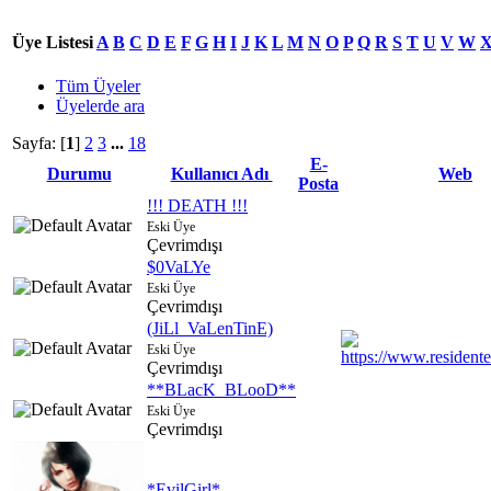
Üye Listesi
A
B
C
D
E
F
G
H
I
J
K
L
M
N
O
P
Q
R
S
T
U
V
W
Tüm Üyeler
Üyelerde ara
Sayfa: [
1
]
2
3
...
18
E-
Durumu
Kullanıcı Adı
Web
Posta
!!! DEATH !!!
Eski Üye
Çevrimdışı
$0VaLYe
Eski Üye
Çevrimdışı
(JiLl_VaLenTinE)
Eski Üye
Çevrimdışı
**BLacK_BLooD**
Eski Üye
Çevrimdışı
*EvilGirl*