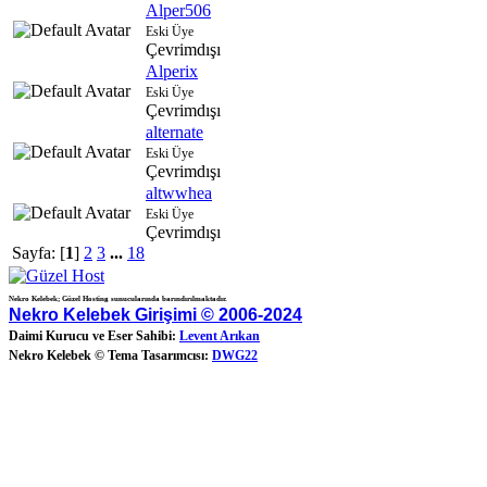
Alper506
Eski Üye
Çevrimdışı
Alperix
Eski Üye
Çevrimdışı
alternate
Eski Üye
Çevrimdışı
altwwhea
Eski Üye
Çevrimdışı
Sayfa: [
1
]
2
3
...
18
Nekro Kelebek; Güzel Hosting sunucularında barındırılmaktadır.
Nekro Kelebek Girişimi © 2006-2024
Daimi Kurucu ve Eser Sahibi:
Levent Arıkan
Nekro Kelebek © Tema Tasarımcısı:
DWG22