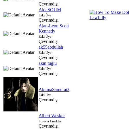
Çevrimdışı
AidaSOUM
Eski Üye
Çevrimdışı
Ajan-Leon Scott
Kennedy
Eski Üye
Çevrimdışı
ak55abdullah
Eski Üye
Çevrimdışı
akın tuğlu
Eski Üye
Çevrimdışı
AkumaSamurai3
Eski Üye
Çevrimdışı
Albert Wesker
Forever Emektarı
Çevrimdışı