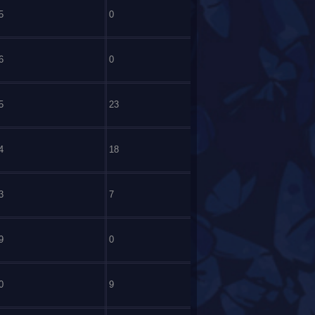
5
0
6
0
5
23
4
18
3
7
9
0
0
9