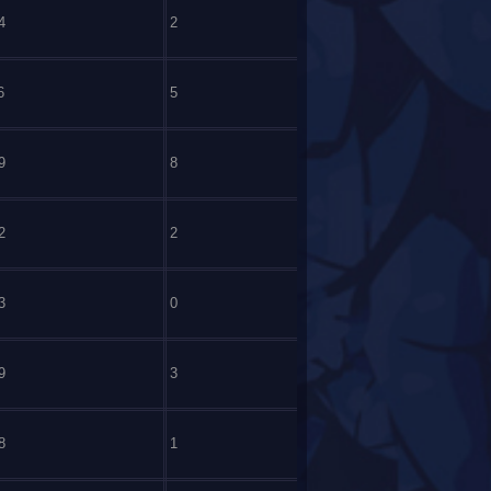
4
2
6
5
9
8
2
2
3
0
9
3
8
1