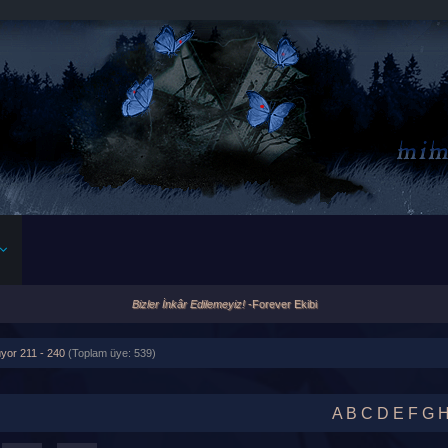
Bizler İnkâr Edilemeyiz!
-Forever Ekibi
üyor 211 - 240
(Toplam üye: 539)
A
B
C
D
E
F
G