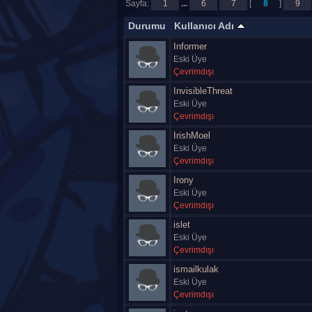
Sayfa:
1
...
6
7
[
8
]
9
Durumu
Kullanıcı Adı
Informer
Eski Üye
Çevrimdışı
InvisibleThreat
Eski Üye
Çevrimdışı
IrishMoel
Eski Üye
Çevrimdışı
Irony
Eski Üye
Çevrimdışı
islet
Eski Üye
Çevrimdışı
ismailkulak
Eski Üye
Çevrimdışı