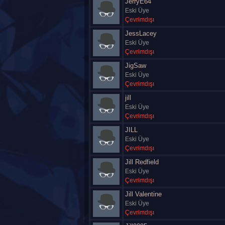
JerryE64
Eski Üye
Çevrimdışı
JessLacey
Eski Üye
Çevrimdışı
JigSaw
Eski Üye
Çevrimdışı
jill
Eski Üye
Çevrimdışı
JILL
Eski Üye
Çevrimdışı
Jill Redfield
Eski Üye
Çevrimdışı
Jill Valentine
Eski Üye
Çevrimdışı