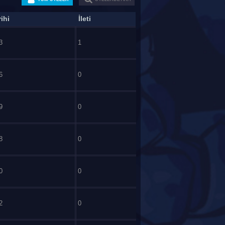
ihi
İleti
3
1
6
0
9
0
8
0
0
0
2
0