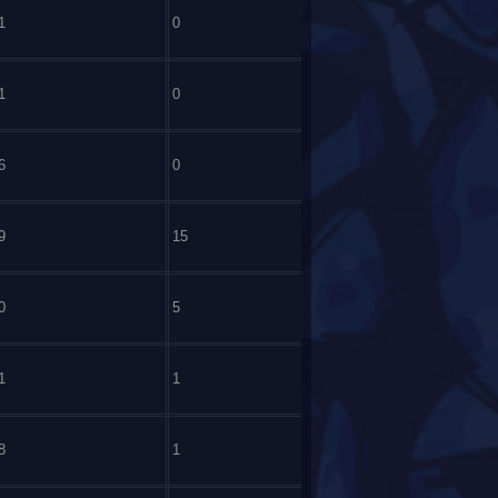
1
0
1
0
6
0
9
15
0
5
1
1
8
1