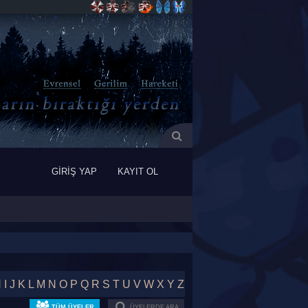
GİRİŞ YAP
KAYIT OL
H
I
J
K
L
M
N
O
P
Q
R
S
T
U
V
W
X
Y
Z
TÜM ÜYELER
ÜYELERDE ARA