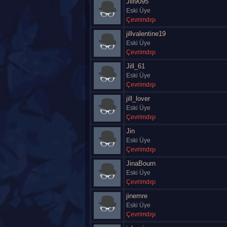
Jill9095
Eski Üye
Çevrimdışı
jillvalentine19
Eski Üye
Çevrimdışı
Jill_61
Eski Üye
Çevrimdışı
jill_lover
Eski Üye
Çevrimdışı
Jin
Eski Üye
Çevrimdışı
JinaBourn
Eski Üye
Çevrimdışı
jinemre
Eski Üye
Çevrimdışı