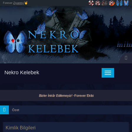
Forever
Ziyaretçi
Nekro Kelebek
Toggle
navigation
Bizler İnkâr Edilemeyiz!
-Forever Ekibi
Özet
Kimlik Bilgileri