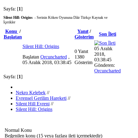
Sayfa: [
1
]
Silent Hill: Origins
- Serinin Köken Oyununa Dâir Türkçe Kaynak ve
İçerikler
Konu
/
Yanıt
/
Son İleti
Başlatan
Gösterim
Silent Hill: Origins
05 Aralık
0 Yanıt
2018,
Başlatan
Orcuncharted
‚
1380
03:38:45
05 Aralık 2018, 03:38:45
Gösterim
Gönderen:
Orcuncharted
Sayfa: [
1
]
Nekro Kelebek
//
Evrensel Gerilim Hareketi
//
Silent Hill Evreni
//
Silent Hill: Origins
Normal Konu
Beğenilen konu (15 veya fazlası ileti içermektedir)