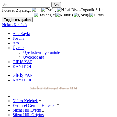
Forever
Ziyaretçi
Toggle navigation
Nekro Kelebek
Ana Sayfa
Forum
Ara
Üyeler
Üye listesini görüntüle
Üyelerde ara
GİRİŞ YAP
KAYIT OL
GİRİŞ YAP
KAYIT OL
Bizler İnkâr Edilemeyiz!
-Forever Ekibi
Nekro Kelebek
//
Evrensel Gerilim Hareketi
//
Silent Hill Evreni
//
Silent Hill: Origins