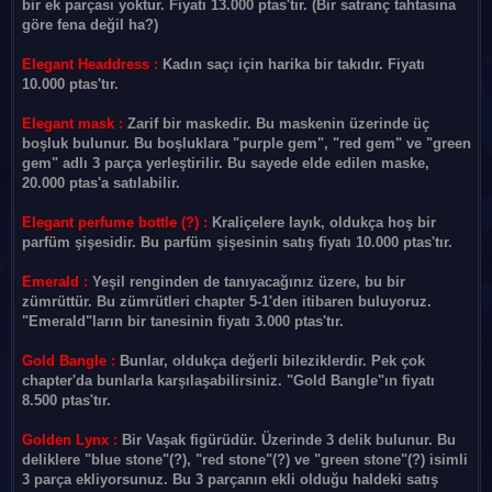
bir ek parçası yoktur. Fiyatı 13.000 ptas'tır. (Bir satranç tahtasına
göre fena değil ha?)
Elegant Headdress :
Kadın saçı için harika bir takıdır. Fiyatı
10.000 ptas'tır.
Elegant mask :
Zarif bir maskedir. Bu maskenin üzerinde üç
boşluk bulunur. Bu boşluklara "purple gem", "red gem" ve "green
gem" adlı 3 parça yerleştirilir. Bu sayede elde edilen maske,
20.000 ptas'a satılabilir.
Elegant perfume bottle (?) :
Kraliçelere layık, oldukça hoş bir
parfüm şişesidir. Bu parfüm şişesinin satış fiyatı 10.000 ptas'tır.
Emerald :
Yeşil renginden de tanıyacağınız üzere, bu bir
zümrüttür. Bu zümrütleri chapter 5-1'den itibaren buluyoruz.
"Emerald"ların bir tanesinin fiyatı 3.000 ptas'tır.
Gold Bangle :
Bunlar, oldukça değerli bileziklerdir. Pek çok
chapter'da bunlarla karşılaşabilirsiniz. "Gold Bangle"ın fiyatı
8.500 ptas'tır.
Golden Lynx :
Bir Vaşak figürüdür. Üzerinde 3 delik bulunur. Bu
deliklere "blue stone"(?), "red stone"(?) ve "green stone"(?) isimli
3 parça ekliyorsunuz. Bu 3 parçanın ekli olduğu haldeki satış