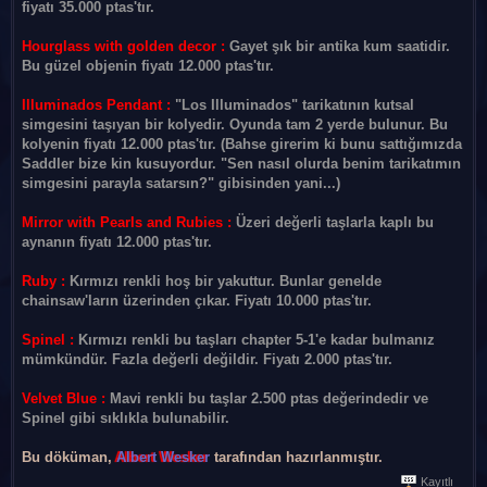
fiyatı 35.000 ptas'tır.
Hourglass with golden decor :
Gayet şık bir antika kum saatidir.
Bu güzel objenin fiyatı 12.000 ptas'tır.
Illuminados Pendant :
"Los Illuminados" tarikatının kutsal
simgesini taşıyan bir kolyedir. Oyunda tam 2 yerde bulunur. Bu
kolyenin fiyatı 12.000 ptas'tır. (Bahse girerim ki bunu sattığımızda
Saddler bize kin kusuyordur. "Sen nasıl olurda benim tarikatımın
simgesini parayla satarsın?" gibisinden yani...)
Mirror with Pearls and Rubies :
Üzeri değerli taşlarla kaplı bu
aynanın fiyatı 12.000 ptas'tır.
Ruby :
Kırmızı renkli hoş bir yakuttur. Bunlar genelde
chainsaw'ların üzerinden çıkar. Fiyatı 10.000 ptas'tır.
Spinel :
Kırmızı renkli bu taşları chapter 5-1'e kadar bulmanız
mümkündür. Fazla değerli değildir. Fiyatı 2.000 ptas'tır.
Velvet Blue :
Mavi renkli bu taşlar 2.500 ptas değerindedir ve
Spinel gibi sıklıkla bulunabilir.
Bu döküman,
Albert Wesker
tarafından hazırlanmıştır.
Kayıtlı