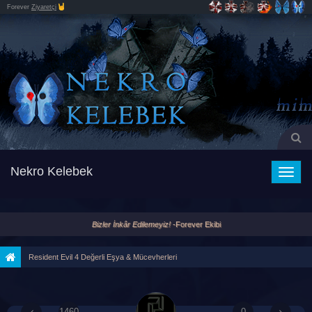
Forever
Ziyaretçi
Nekro Kelebek
Toggle
naviga
Bizler İnkâr Edilemeyiz!
-Forever Ekibi
Resident Evil 4 Değerli Eşya & Mücevherleri
1460
0