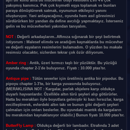
ayrı bir konu ama bu mücevher olayı Resident Evil 4'e çok
yakışmış kanımca. Pek çok kıymetli eşya toplamak ve bunları
paraya dönüştürerek satmak, oyununun etkileyici yanını
oluşturuyor. Yani anlayacağınız, oyunda hem asıl görevimizi
sürdürürken bir yandan da define avcılığı yapmaktayız. İsterseniz
gelin ve bu mücevherleri yakından tanıyalım.
NOT :
Değerli arkadaşlarım..Affınıza sığınarak bir şeyi belirtmek
istiyorum : Malesef elimde ve aradığım kaynaklarda bu mücevher
ve değerli eşyaların resimlerini bulamadım. O yüzden bu makale
resimsiz olacaktır, sizlerden tekrar çok özür diliyorum.
Amber ring :
Antik, üzeri kırmızı taşlı bir yüzüktür. Bu yüzüğü
oyunda chapter 2-1'de buluyoruz. Fiyatı : 10.000 ptas'tır.
Antique pipe :
Tütün severler için üretilmiş antika bir pipodur. Bu
pipoyu chapter 1-3'te, bir karga yuvasında buluyoruz.
(MERAKLISINA NOT : Kargalar, parlak objelere karşı oldukça
duyarlı hayvanlardır. Özellikle altın türü şeyleri alıp götürürler.
Hatta bu merakları öyle boyutlara gelmiştir ki bazı hırsızlar, karga
evcilleştirerek, evlerdeki altın takı ve bunun gibi değerli şeyleri
çalmaları için onları beslerler. Bu oyundaki mantık da kargaların
bu merakından kaynaklanıyor olabilir.) Bunun fiyatı 10.000 ptas'tır.
ButterFly Lamp :
Oldukça değerli bir lambadır. Etrafında 3 adet