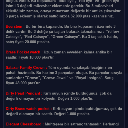
boşluk vardır. Bu boşluklara "blue eye", "red eye" ve "green eye"
isimli 3 değerli mücevher eklemeniz gerekir. Bu 3 mücevheri
eklediğiniz zaman, ortaya muazzam değerde bir antika çıkacaktır.
3 parça eklenmiş olarak sattığınızda 32.000 ptas kazanırsınız.
Beerstein :
Bu bir bira kupasıdır. Bu bira kupasının üzerinde 3
delik vardır. Bu 3 deliğe şu taşları bularak takmalısınız : "Yellow
Catseye", "Red Catseye", "Green Catseye". Bu 3 taş takılı halde,
satış fiyatı 20.000 ptas'tır.
Brass Pocket watch :
Uzun zaman evvelden kalma antika bir
saattir. Fiyatı 10.000 ptas'tır.
Salazar Family Crown :
Tüm oyunda karşılaşabileceğiniz en
pahalı hazinedir. Bu hazine 3 parçadan oluşur. Bu parçalar sırayla
şunlardır : "Crown", "Crown Jewel" ve "Royal Insigna". Satış
fiyatı 48.000 ptas'tır.
Dirty Pearl Pendant :
Kirli suyun içinde bulduğunuz, çok da
değerli olmayan bir kolyedir. Değeri 1.000 ptas'tır.
Dirty Brass watch pocket :
Kirli suyun içinde bulduğumuz, çok da
değerli olamayn bir saattir. Değeri 1.000 ptas'tır.
Elegant Chessboard :
Muhteşem bir satranç tahtasıdır. Herhangi