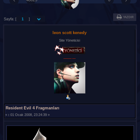
YAZDIR
Sayfa: [
1
]
leon scott kenedy
Site Yöneticisi
Resident Evil 4 Fragmanları
«
:
01 Ocak 2008, 23:24:39 »