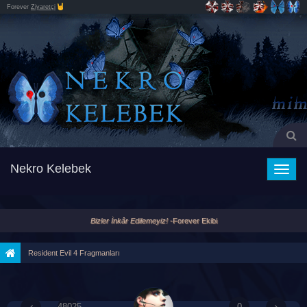
Forever
Ziyaretçi
Nekro Kelebek
Toggle
naviga
Bizler İnkâr Edilemeyiz!
-Forever Ekibi
Resident Evil 4 Fragmanları
48025
0