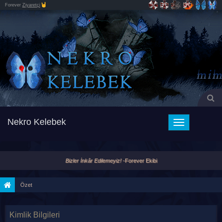
Forever
Ziyaretçi
Nekro Kelebek
Toggle
navigation
Bizler İnkâr Edilemeyiz!
-Forever Ekibi
Özet
Kimlik Bilgileri