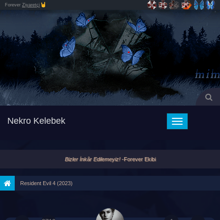
Forever
Ziyaretçi
Nekro Kelebek
Toggle
navigation
Bizler İnkâr Edilemeyiz!
-Forever Ekibi
Resident Evil 4 (2023)