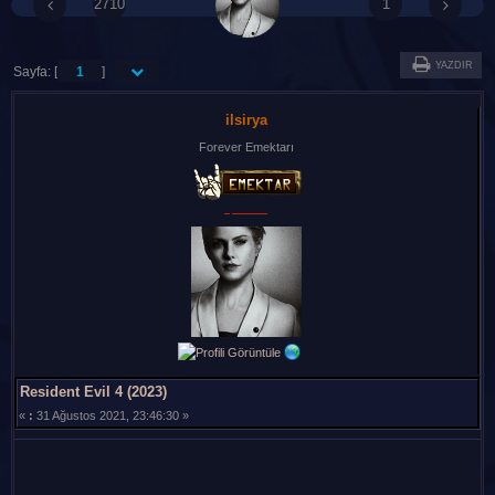
2710
1
YAZDIR
Sayfa: [
1
]
ilsirya
Forever Emektarı
Resident Evil 4 (2023)
«
:
31 Ağustos 2021, 23:46:30 »