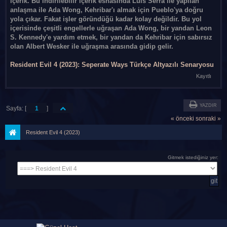
içerik. Bu indirilebilir içerik esnasında Luis Serra ile yapılan
anlaşma ile Ada Wong, Kehribar'ı almak için Pueblo'ya doğru
yola çıkar. Fakat işler göründüğü kadar kolay değildir. Bu yol
içerisinde çeşitli engellerle uğraşan Ada Wong, bir yandan Leon
S. Kennedy'e yardım etmek, bir yandan da Kehribar için sabırsız
olan Albert Wesker ile uğraşma arasında gidip gelir.
Resident Evil 4 (2023): Seperate Ways Türkçe Altyazılı Senaryosu
Kayıtlı
YAZDIR
Sayfa: [
1
]
« önceki
sonraki »
Resident Evil 4 (2023)
Gitmek istediğiniz yer: