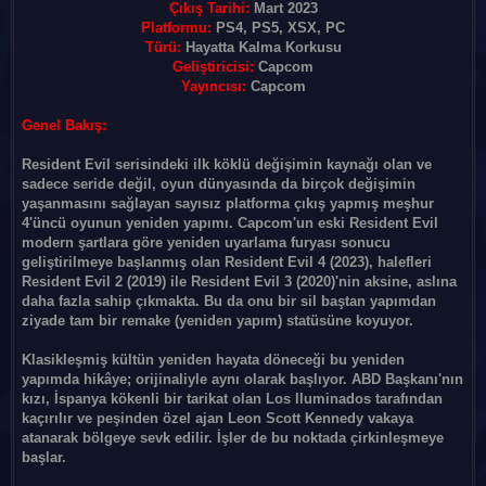
Çıkış Tarihi:
Mart 2023
Platformu:
PS4, PS5, XSX, PC
Türü:
Hayatta Kalma Korkusu
Geliştiricisi:
Capcom
Yayıncısı:
Capcom
Genel Bakış:
Resident Evil serisindeki ilk köklü değişimin kaynağı olan ve
sadece seride değil, oyun dünyasında da birçok değişimin
yaşanmasını sağlayan sayısız platforma çıkış yapmış meşhur
4'üncü oyunun yeniden yapımı. Capcom'un eski Resident Evil
modern şartlara göre yeniden uyarlama furyası sonucu
geliştirilmeye başlanmış olan Resident Evil 4 (2023), halefleri
Resident Evil 2 (2019) ile Resident Evil 3 (2020)'nin aksine, aslına
daha fazla sahip çıkmakta. Bu da onu bir sil baştan yapımdan
ziyade tam bir remake (yeniden yapım) statüsüne koyuyor.
Klasikleşmiş kültün yeniden hayata döneceği bu yeniden
yapımda hikâye; orijinaliyle aynı olarak başlıyor. ABD Başkanı'nın
kızı, İspanya kökenli bir tarikat olan Los Iluminados tarafından
kaçırılır ve peşinden özel ajan Leon Scott Kennedy vakaya
atanarak bölgeye sevk edilir. İşler de bu noktada çirkinleşmeye
başlar.