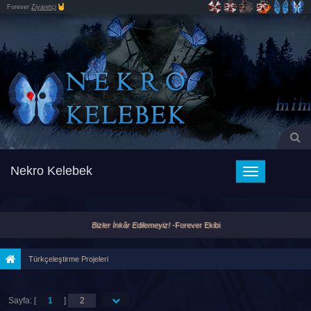
Forever
Ziyaretçi
Nekro Kelebek
Toggle
navigation
Bizler İnkâr Edilemeyiz!
-Forever Ekibi
Türkçeleştirme Projeleri
Sayfa: [
1
]
2