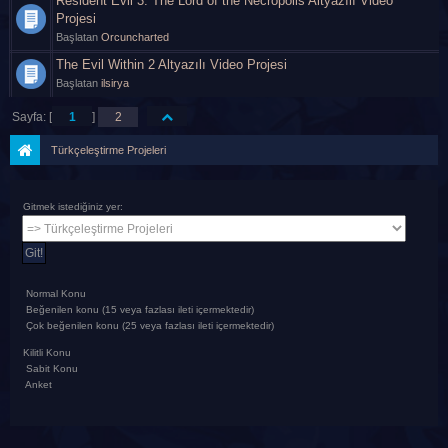
Resident Evil 3: The Lord of the Necropolis Altyazılı Video
Projesi
Başlatan
Orcuncharted
The Evil Within 2 Altyazılı Video Projesi
Başlatan
ilsirya
Sayfa: [
1
]
2
Türkçeleştirme Projeleri
Gitmek istediğiniz yer:
Normal Konu
Beğenilen konu (15 veya fazlası ileti içermektedir)
Çok beğenilen konu (25 veya fazlası ileti içermektedir)
Kilitli Konu
Sabit Konu
Anket